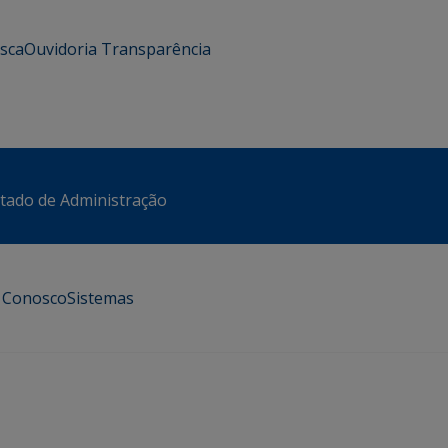
usca
Ouvidoria
Transparência
stado de Administração
e Conosco
Sistemas