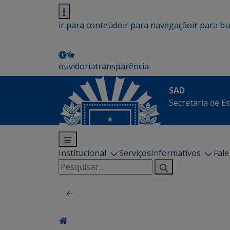
ir para conteúdo
ir para navegação
ir para b
ouvidoria
transparência
SAD
Secretaria de E
Institucional
Serviços
Informativos
Fal
Pesquisar
por: