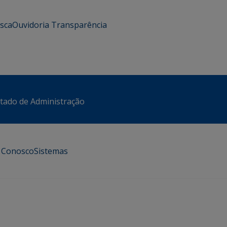
usca
Ouvidoria
Transparência
stado de Administração
e Conosco
Sistemas