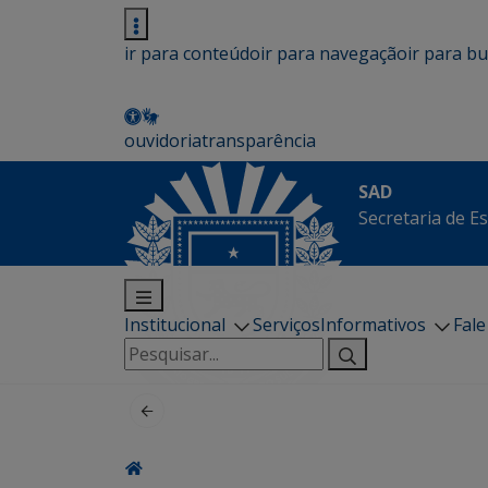
ir para conteúdo
ir para navegação
ir para b
ouvidoria
transparência
SAD
Secretaria de E
Institucional
Serviços
Informativos
Fal
Pesquisar
por: