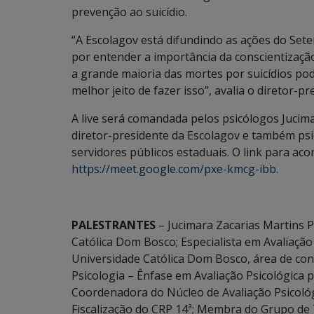
prevenção ao suicídio.
“A Escolagov está difundindo as ações do Set
por entender a importância da conscientizaçã
a grande maioria das mortes por suicídios pod
melhor jeito de fazer isso”, avalia o diretor-pr
A live será comandada pelos psicólogos Jucima
diretor-presidente da Escolagov e também psi
servidores públicos estaduais. O link para a
https://meet.google.com/pxe-kmcg-ibb
.
PALESTRANTES
– Jucimara Zacarias Martins 
Católica Dom Bosco; Especialista em Avaliação
Universidade Católica Dom Bosco, área de con
Psicologia – Ênfase em Avaliação Psicológica 
Coordenadora do Núcleo de Avaliação Psicoló
Fiscalização do CRP 14ª; Membra do Grupo de 