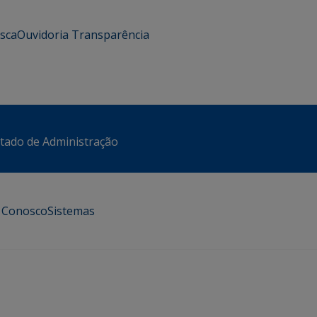
usca
Ouvidoria
Transparência
stado de Administração
e Conosco
Sistemas