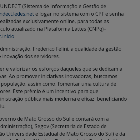
IGFUNDECT (Sistema de Informação e Gestão de
ndect.ledes.net
e logar no sistema com o CPF e senha
realizadas exclusivamente online, para todas as
culo atualizado na Plataforma Lattes (CNPq)–
.inicio
dministração, Frederico Felini, a qualidade da gestão
 inovação dos servidores.
 e valorizar os esforços daqueles que se dedicam a
vas. Ao promover iniciativas inovadoras, buscamos
 à população, assim como, fomentar uma cultura de
dores. Este prêmio é um incentivo para que
istração pública mais moderna e eficaz, beneficiando
iu.
overno de Mato Grosso do Sul e contará com a
dministração), Segov (Secretaria de Estado de
o Universidade Estadual de Mato Grosso do Sul) e da