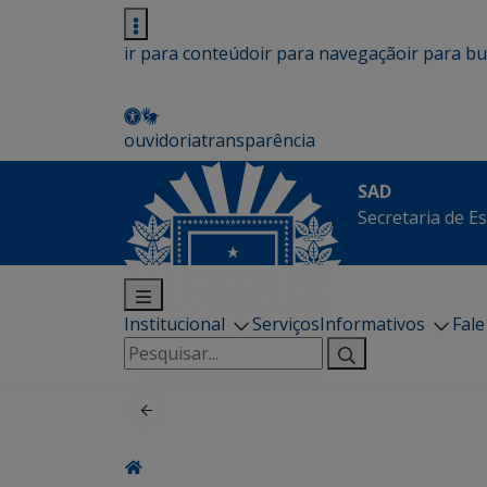
ir para conteúdo
ir para navegação
ir para b
ouvidoria
transparência
SAD
Secretaria de E
Institucional
Serviços
Informativos
Fal
Pesquisar
por: