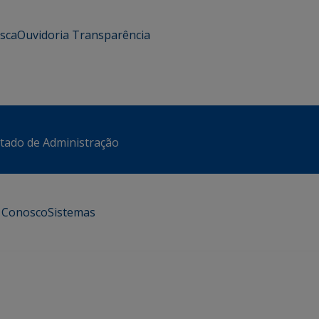
usca
Ouvidoria
Transparência
stado de Administração
e Conosco
Sistemas