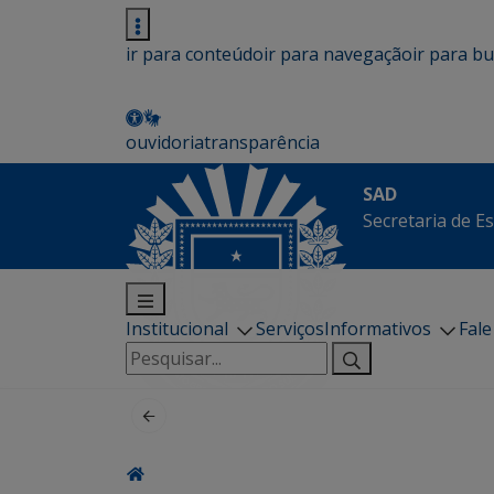
ir para conteúdo
ir para navegação
ir para b
ouvidoria
transparência
SAD
Secretaria de E
Institucional
Serviços
Informativos
Fal
Pesquisar
por: