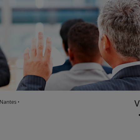
V
Nantes •