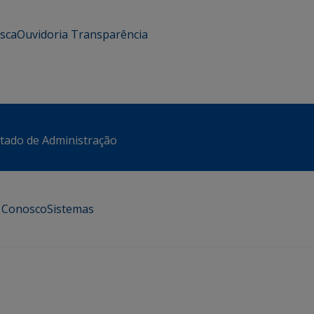
usca
Ouvidoria
Transparência
stado de Administração
e Conosco
Sistemas