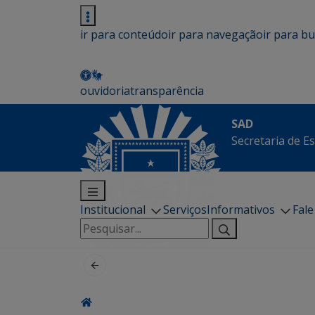
ir para conteúdo
ir para navegação
ir para b
ouvidoria
transparência
SAD
Secretaria de E
Institucional
Serviços
Informativos
Fal
Pesquisar
por: