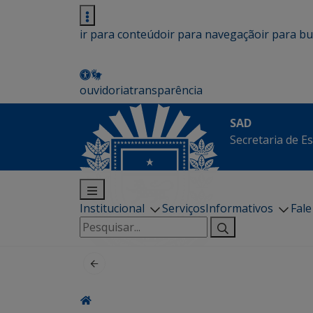
ir para conteúdo
ir para navegação
ir para b
ouvidoria
transparência
SAD
Secretaria de E
Institucional
Serviços
Informativos
Fal
Pesquisar
por: