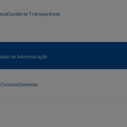
usca
Ouvidoria
Transparência
stado de Administração
e Conosco
Sistemas