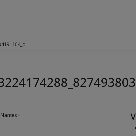
94191104_o
3224174288_827493803
V
 Nantes •