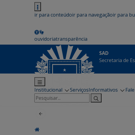
ir para conteúdo
ir para navegação
ir para b
ouvidoria
transparência
SAD
Secretaria de E
Institucional
Serviços
Informativos
Fal
Pesquisar
por: