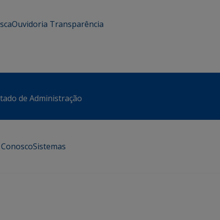
usca
Ouvidoria
Transparência
stado de Administração
e Conosco
Sistemas