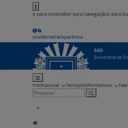
ir para conteúdo
ir para navegação
ir para b
ouvidoria
transparência
SAD
Secretaria de E
Institucional
Serviços
Informativos
Fal
Pesquisar
por: