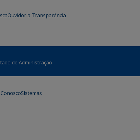
usca
Ouvidoria
Transparência
stado de Administração
e Conosco
Sistemas