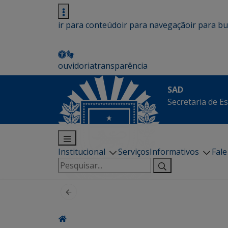
ir para conteúdo
ir para navegação
ir para b
ouvidoria
transparência
SAD
Secretaria de E
Institucional
Serviços
Informativos
Fal
Pesquisar
por: