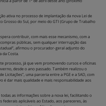
icia a partir de 1° de abril deste ano (próximo
ção ativa no processo de implantação da nova Lei de
to Grosso do Sul, por meio do GTI (Grupo de Trabalho
E espera contribuir, com mais esse mecanismo, com a
e compras públicas, sem qualquer interrupção das
stadual”, afirmou o procurador-geral adjunto do
a da Costa.
te processo, já que vem promovendo cursos e oficinas
overno, desde o ano passado. Também realizou o
de Licitações”, uma parceria entre a PGE e a SAD, com
vo é dar mais qualidade e mais responsabilidade aos
todas as informações sobre a nova lei, facilitando o
federais aplicáveis ao Estado, aos pareceres, às