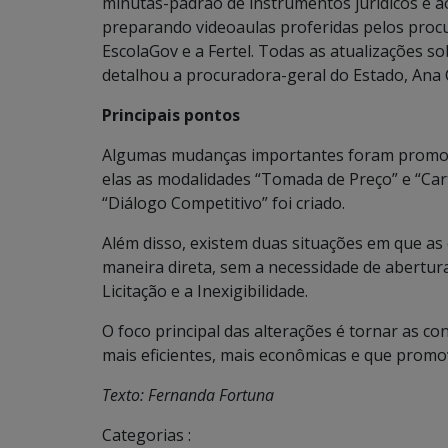
minutas-padrão de instrumentos jurídicos e a
preparando videoaulas proferidas pelos procu
EscolaGov e a Fertel. Todas as atualizações s
detalhou a procuradora-geral do Estado, Ana C
Principais pontos
Algumas mudanças importantes foram promovid
elas as modalidades “Tomada de Preço” e “Cart
“Diálogo Competitivo” foi criado.
Além disso, existem duas situações em que a
maneira direta, sem a necessidade de abertura 
Licitação e a Inexigibilidade.
O foco principal das alterações é tornar as co
mais eficientes, mais econômicas e que prom
Texto: Fernanda Fortuna
Categorias :