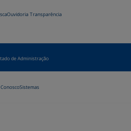
usca
Ouvidoria
Transparência
stado de Administração
e Conosco
Sistemas