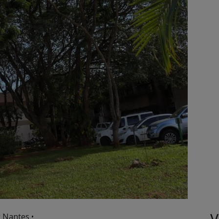
V
 Nantes •