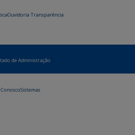
usca
Ouvidoria
Transparência
stado de Administração
e Conosco
Sistemas