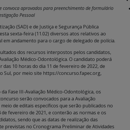
III e convoca aprovados para preenchimento de formulário
estigação Pessoal
ização (SAD) e de Justiça e Segurança Pública
sta sexta-feira (11.02) diversos atos relativos ao
ul em andamento para o cargo de delegado de polícia.
sultados dos recursos interpostos pelos candidatos,
 – Avaliação Médico-Odontológica. O candidato poderá
ir das 10 horas do dia 11 de fevereiro de 2022, de
 Sul, por meio site https://concurso.fapec.org,
vo da Fase III-Avaliação Médico-Odontológica, os
concurso serão convocados para a Avaliação
r meio de editais específicos que serão publicados no
14 de fevereiro de 2021, e conterão as normas e os
datos, sendo que as datas de realização das
nte previstas no Cronograma Preliminar de Atividades