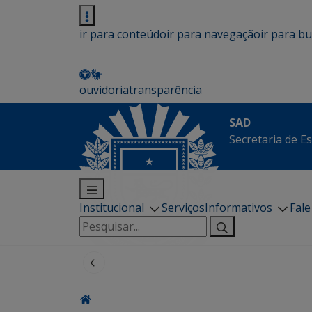
ir para conteúdo
ir para navegação
ir para b
ouvidoria
transparência
SAD
Secretaria de E
Institucional
Serviços
Informativos
Fal
Pesquisar
por: