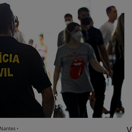
V
Nantes •