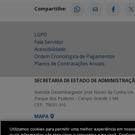
Compartilhe:
LGPD
Fala Servidor
Acessibilidade
Ordem Cronológica de Pagamentos
Planos de Contratações Anuais
SECRETARIA DE ESTADO DE ADMINISTRAÇ
Avenida Desembargador José Nunes da Cunha s/n 
Parque dos Poderes - Campo Grande | MS
CEP.: 79031-310
MAPA
SETDIG | Secretaria-Executiva de Transf
Utilizamos cookies para permitir uma melhor experiência em noss
quais informações são mais úteis e relevantes para você. Confor