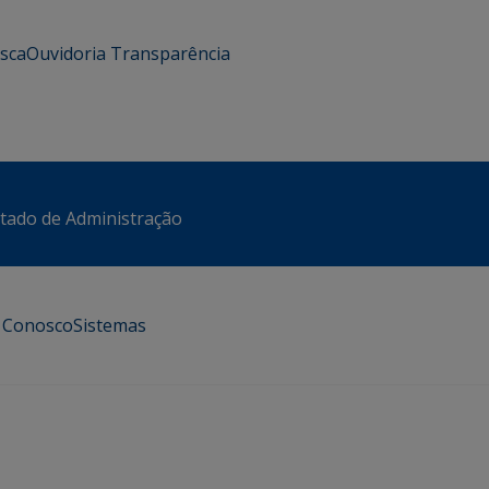
usca
Ouvidoria
Transparência
stado de Administração
e Conosco
Sistemas