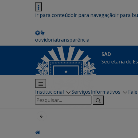
ir para conteúdo
ir para navegação
ir para b
ouvidoria
transparência
SAD
Secretaria de E
Institucional
Serviços
Informativos
Fal
Pesquisar
por: