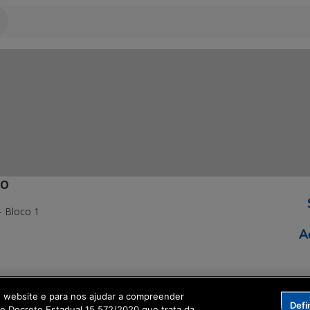
ÃO
- Bloco 1
ormação Digital
o website e para nos ajudar a compreender
Defi
me Decreto Estadual 15.572/2020 que trata da