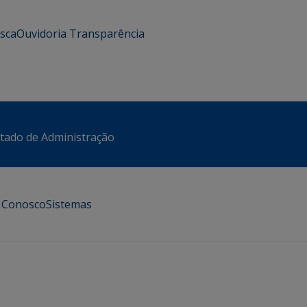
usca
Ouvidoria
Transparência
stado de Administração
e Conosco
Sistemas