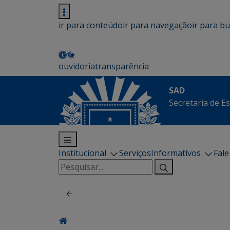
ir para conteúdo
ir para navegação
ir para b
ouvidoria
transparência
SAD
Secretaria de E
Institucional
Serviços
Informativos
Fal
Pesquisar
por: