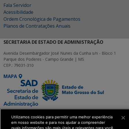
Fala Servidor
Acessibilidade
Ordem Cronológica de Pagamentos
Planos de Contratações Anuais
SECRETARIA DE ESTADO DE ADMINISTRAÇÃO
Avenida Desembargador José Nunes da Cunha s/n - Bloco 1
Parque dos Poderes - Campo Grande | MS
CEP.: 79031-310
MAPA
SETDIG | Secretaria-
Utilizamos cookies para permitir uma melhor experiência
Executiva de
em nosso website e para nos ajudar a compreender
Transformação Digital
quais informações são mais úteis e relevantes para você.