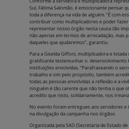
Conforme a servidora e multiplicadora repre
Sul, Fátima Salomão, é emocionante pensar q
toda a diferença na vida de alguém. “É com 
contribuir como multiplicadores e poder fazer
representar nosso órgão nesta causa tão im
não apenas em termos de arrecadação, mas pr
daqueles que ajudaremos”, garantiu.
Para a Giselda Giffoni, multiplicadora e lotada
gratificante testemunhar o desenvolvimento
instituições envolvidas. “Parafraseando o sec
trabalho e sim pelo propósito, também acred
todas as pessoas envolvidas a reflexão e a vi
ninguém é tão carente que não tenha o que o
acredito que nisto, solidariamente, nos irmana
No evento foram entregues aos servidores e in
na divulgação da campanha nos órgãos.
Organizada pela SAD (Secretaria de Estado de