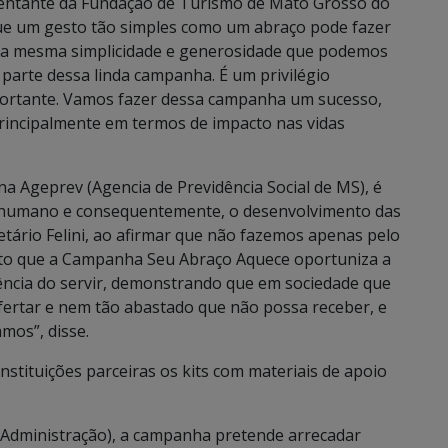
sentante da Fundação de Turismo de Mato Grosso do
ue um gesto tão simples como um abraço pode fazer
essa mesma simplicidade e generosidade que podemos
 parte dessa linda campanha. É um privilégio
portante. Vamos fazer dessa campanha um sucesso,
incipalmente em termos de impacto nas vidas
 na Ageprev (Agencia de Previdência Social de MS), é
 humano e consequentemente, o desenvolvimento das
retário Felini, ao afirmar que não fazemos apenas pelo
ito que a Campanha Seu Abraço Aquece oportuniza a
vência do servir, demonstrando que em sociedade que
fertar e nem tão abastado que não possa receber, e
mos”, disse.
stituições parceiras os kits com materiais de apoio
 Administração), a campanha pretende arrecadar