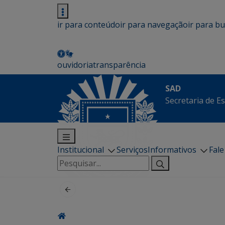
ir para conteúdo
ir para navegação
ir para b
ouvidoria
transparência
SAD
Secretaria de E
Institucional
Serviços
Informativos
Fal
Pesquisar
por: