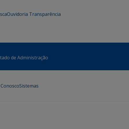
usca
Ouvidoria
Transparência
stado de Administração
e Conosco
Sistemas