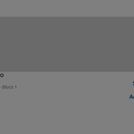
ÃO
- Bloco 1
ormação Digital