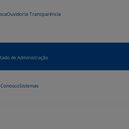
usca
Ouvidoria
Transparência
stado de Administração
e Conosco
Sistemas