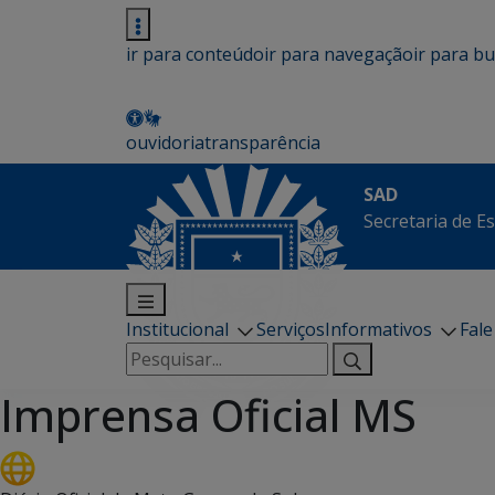
ir para conteúdo
ir para navegação
ir para b
ouvidoria
transparência
SAD
Secretaria de E
Institucional
Serviços
Informativos
Fal
Pesquisar
por:
Imprensa Oficial MS