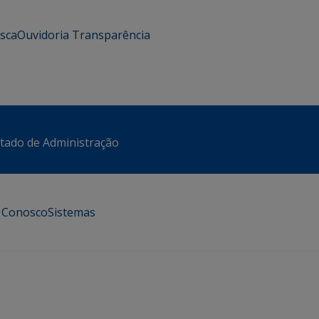
usca
Ouvidoria
Transparência
stado de Administração
e Conosco
Sistemas