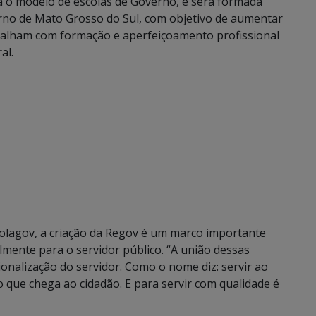
a o modelo de escolas de Governo, e será formada
verno de Mato Grosso do Sul, com objetivo de aumentar
trabalham com formação e aperfeiçoamento profissional
al.
scolagov, a criação da Regov é um marco importante
lmente para o servidor público. “A união dessas
ssionalização do servidor. Como o nome diz: servir ao
que chega ao cidadão. E para servir com qualidade é