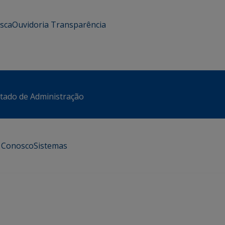
usca
Ouvidoria
Transparência
stado de Administração
e Conosco
Sistemas