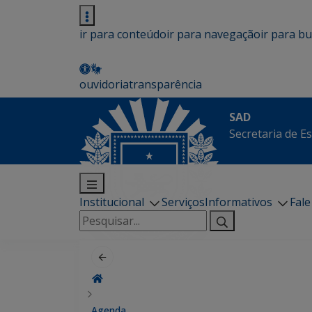
ir para conteúdo
ir para navegação
ir para b
ouvidoria
transparência
SAD
Secretaria de E
Institucional
Serviços
Informativos
Fal
Pesquisar
por:
Agenda