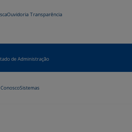
usca
Ouvidoria
Transparência
stado de Administração
e Conosco
Sistemas