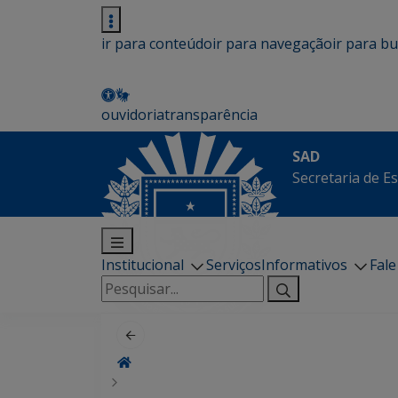
ir para conteúdo
ir para navegação
ir para b
ouvidoria
transparência
SAD
Secretaria de E
Institucional
Serviços
Informativos
Fal
Pesquisar
por: