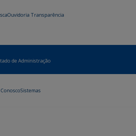
usca
Ouvidoria
Transparência
stado de Administração
e Conosco
Sistemas