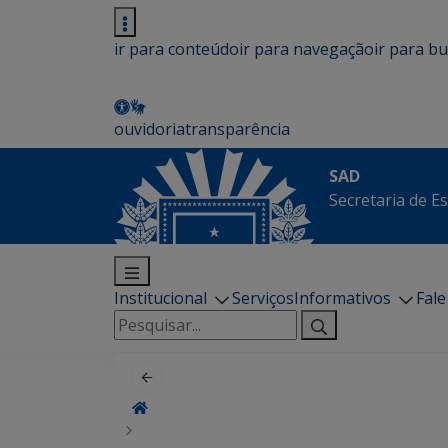
ir para conteúdo
ir para navegação
ir para b
ouvidoria
transparência
SAD
Secretaria de E
Institucional
Serviços
Informativos
Fal
Pesquisar
por: