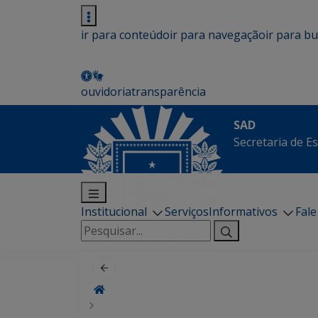
ir para conteúdo
ir para navegação
ir para b
ouvidoria
transparência
SAD
Secretaria de E
Institucional
Serviços
Informativos
Fal
Pesquisar
por: