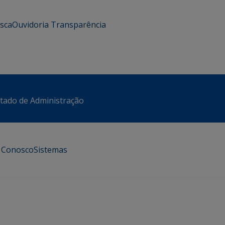
usca
Ouvidoria
Transparência
stado de Administração
e Conosco
Sistemas