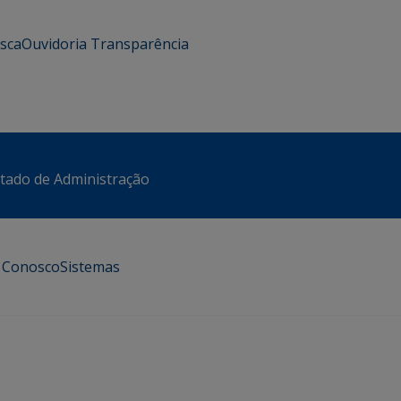
usca
Ouvidoria
Transparência
stado de Administração
e Conosco
Sistemas