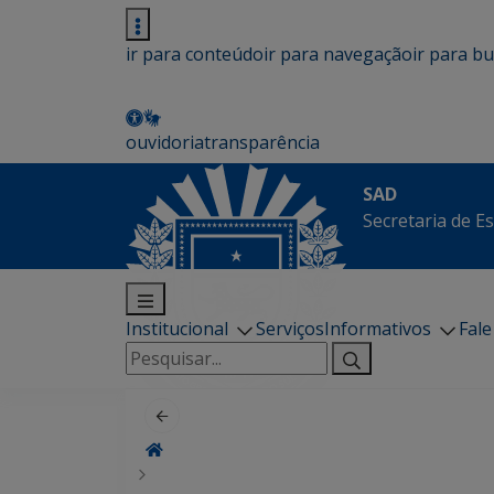
ir para conteúdo
ir para navegação
ir para b
ouvidoria
transparência
SAD
Secretaria de E
Institucional
Serviços
Informativos
Fal
Pesquisar
por: