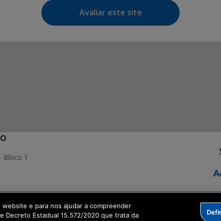
Avaliar este site
ÃO
- Bloco 1
o website e para nos ajudar a compreender
Defi
ormação Digital
me Decreto Estadual 15.572/2020 que trata da