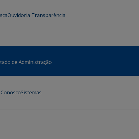
usca
Ouvidoria
Transparência
stado de Administração
e Conosco
Sistemas