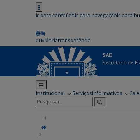
ir para conteúdo
ir para navegação
ir para b
ouvidoria
transparência
SAD
Secretaria de E
Institucional
Serviços
Informativos
Fal
Pesquisar
por: