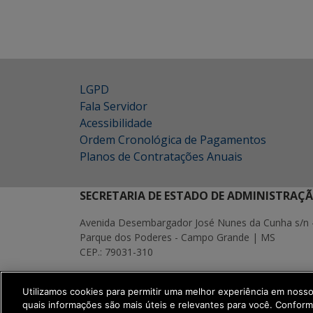
LGPD
Fala Servidor
Acessibilidade
Ordem Cronológica de Pagamentos
Planos de Contratações Anuais
SECRETARIA DE ESTADO DE ADMINISTRAÇ
Avenida Desembargador José Nunes da Cunha s/n 
Parque dos Poderes - Campo Grande | MS
CEP.: 79031-310
MAPA
Utilizamos cookies para permitir uma melhor experiência em noss
SETDIG | Secretaria-Executiva de Transf
quais informações são mais úteis e relevantes para você. Confor