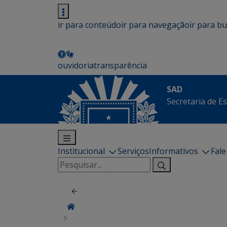
ir para conteúdo
ir para navegação
ir para b
ouvidoria
transparência
SAD
Secretaria de E
Institucional
Serviços
Informativos
Fal
Pesquisar
por: