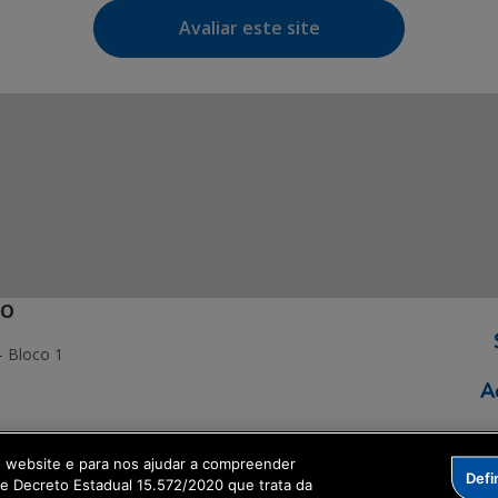
Avaliar este site
ÃO
- Bloco 1
o website e para nos ajudar a compreender
Defi
ormação Digital
me Decreto Estadual 15.572/2020 que trata da