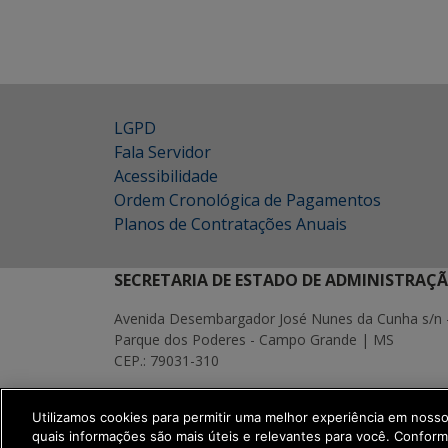
LGPD
Fala Servidor
Acessibilidade
Ordem Cronológica de Pagamentos
Planos de Contratações Anuais
SECRETARIA DE ESTADO DE ADMINISTRAÇ
Avenida Desembargador José Nunes da Cunha s/n 
Parque dos Poderes - Campo Grande | MS
CEP.: 79031-310
MAPA
Utilizamos cookies para permitir uma melhor experiência em noss
SETDIG | Secretaria-Executiva de Transf
quais informações são mais úteis e relevantes para você. Confor