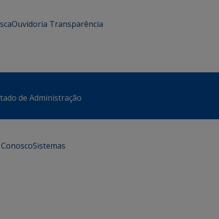
usca
Ouvidoria
Transparência
stado de Administração
e Conosco
Sistemas