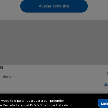
Avaliar este site
ÃO
- Bloco 1
o website e para nos ajudar a compreender
Defi
ormação Digital
me Decreto Estadual 15.572/2020 que trata da