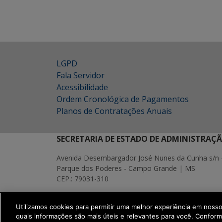
LGPD
Fala Servidor
Acessibilidade
Ordem Cronológica de Pagamentos
Planos de Contratações Anuais
SECRETARIA DE ESTADO DE ADMINISTRAÇ
Avenida Desembargador José Nunes da Cunha s/n 
Parque dos Poderes - Campo Grande | MS
CEP.: 79031-310
MAPA
Utilizamos cookies para permitir uma melhor experiência em noss
SETDIG | Secretaria-Executiva de Transf
quais informações são mais úteis e relevantes para você. Confor