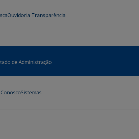
usca
Ouvidoria
Transparência
stado de Administração
e Conosco
Sistemas