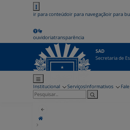
ir para conteúdo
ir para navegação
ir para b
ouvidoria
transparência
SAD
Secretaria de E
Institucional
Serviços
Informativos
Fal
Pesquisar
por: