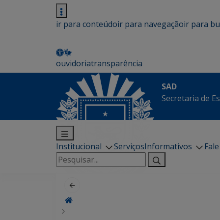
ir para conteúdo
ir para navegação
ir para b
ouvidoria
transparência
SAD
Secretaria de E
Institucional
Serviços
Informativos
Fal
Pesquisar
por: