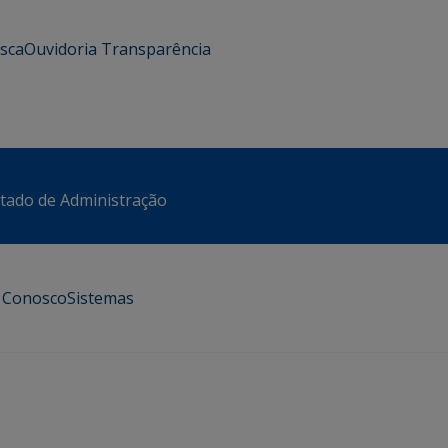
usca
Ouvidoria
Transparência
stado de Administração
e Conosco
Sistemas