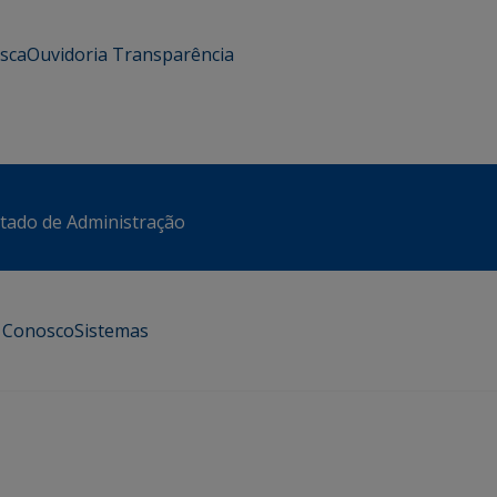
usca
Ouvidoria
Transparência
stado de Administração
e Conosco
Sistemas