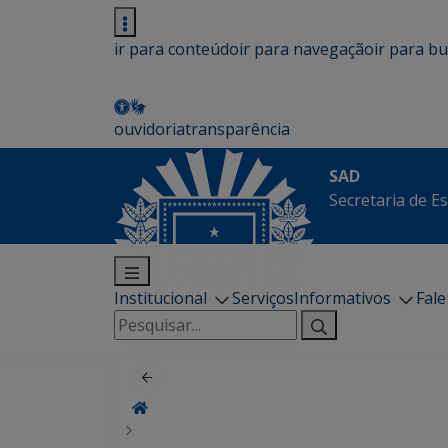
ir para conteúdo
ir para navegação
ir para b
ouvidoria
transparência
SAD
Secretaria de E
Institucional
Serviços
Informativos
Fal
Pesquisar
por: