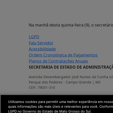
Na manhã desta quinta-feira (9), o secretár
LGPD
Fala Servidor
Acessibilidade
Ordem Cronológica de Pagamentos
Planos de Contratações Anuais
SECRETARIA DE ESTADO DE ADMINISTRAÇ
Avenida Desembargador José Nunes da Cunha s/n
Parque dos Poderes - Campo Grande | MS
CEP.: 79031-310
MAPA
Utilizamos cookies para permitir uma melhor experiência em noss
SETDIG | Secretaria-Executiva de Transfo
quais informações são mais úteis e relevantes para você. Confor
LGPD no Governo do Estado de Mato Grosso do Sul.