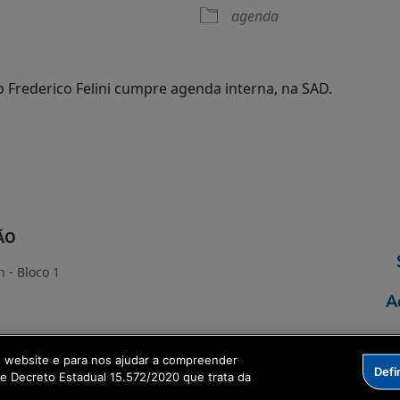
agenda
io Frederico Felini cumpre agenda interna, na SAD.
ÃO
 - Bloco 1
o website e para nos ajudar a compreender
Defi
rmação Digital
me Decreto Estadual 15.572/2020 que trata da