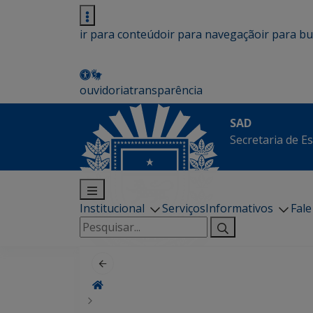
ir para conteúdo
ir para navegação
ir para b
ouvidoria
transparência
SAD
Secretaria de E
Institucional
Serviços
Informativos
Fal
Pesquisar
por: