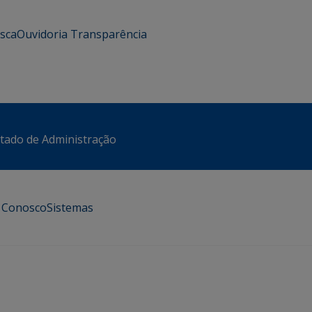
usca
Ouvidoria
Transparência
stado de Administração
e Conosco
Sistemas