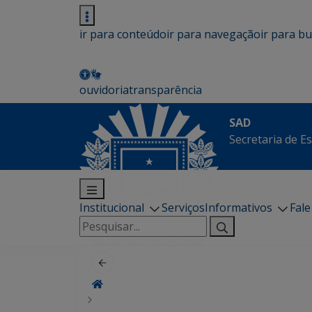
ir para conteúdo
ir para navegação
ir para b
ouvidoria
transparência
SAD
Secretaria de E
Institucional
Serviços
Informativos
Fal
Pesquisar
por: