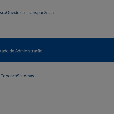
usca
Ouvidoria
Transparência
stado de Administração
e Conosco
Sistemas