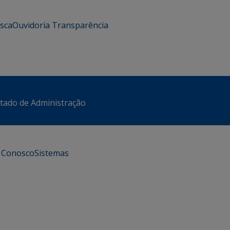
usca
Ouvidoria
Transparência
stado de Administração
e Conosco
Sistemas