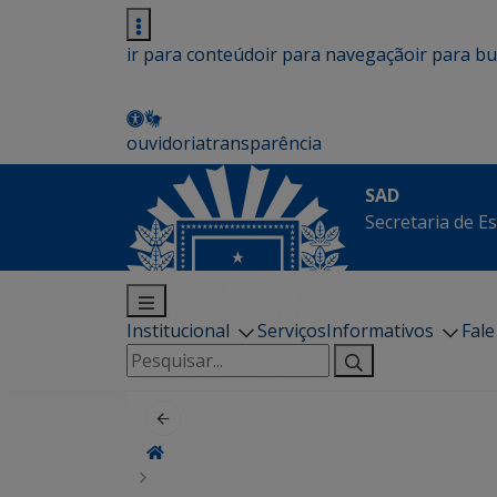
ir para conteúdo
ir para navegação
ir para b
ouvidoria
transparência
SAD
Secretaria de E
Institucional
Serviços
Informativos
Fal
Pesquisar
por: