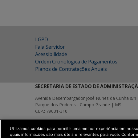
LGPD
Fala Servidor
Acessibilidade
Ordem Cronológica de Pagamentos
Planos de Contratações Anuais
SECRETARIA DE ESTADO DE ADMINISTRAÇ
Avenida Desembargador José Nunes da Cunha s/n 
Parque dos Poderes - Campo Grande | MS
CEP.: 79031-310
MAPA
Utilizamos cookies para permitir uma melhor experiência em noss
SETDIG | Secretaria-Executiva de Transf
quais informações são mais úteis e relevantes para você. Confor