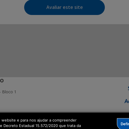
Avaliar este site
ÃO
- Bloco 1
o website e para nos ajudar a compreender
Defi
ormação Digital
me Decreto Estadual 15.572/2020 que trata da