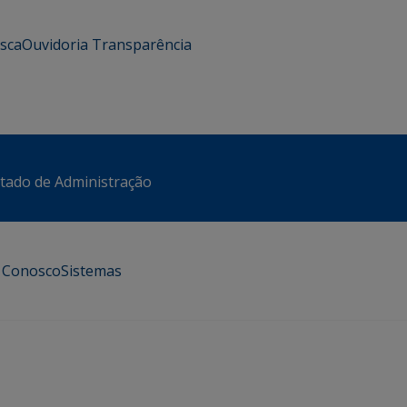
usca
Ouvidoria
Transparência
stado de Administração
e Conosco
Sistemas