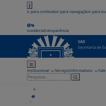
ir para conteúdo
ir para navegação
ir para b
ouvidoria
transparência
SAD
Secretaria de E
Institucional
Serviços
Informativos
Fal
Pesquisar
por: