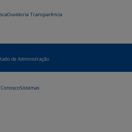
usca
Ouvidoria
Transparência
stado de Administração
e Conosco
Sistemas