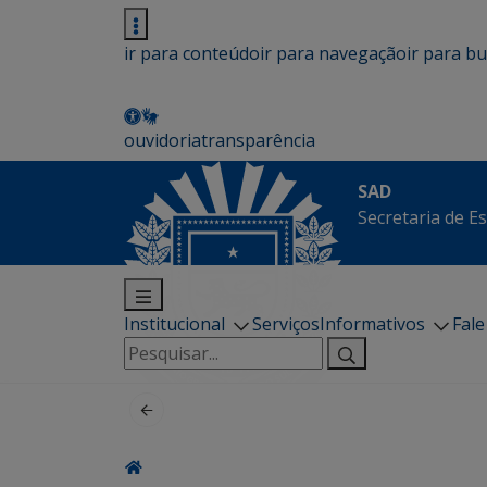
ir para conteúdo
ir para navegação
ir para b
ouvidoria
transparência
SAD
Secretaria de E
Institucional
Serviços
Informativos
Fal
Pesquisar
por: