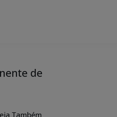
anente de
eja Também