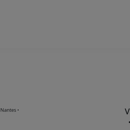
V
 Nantes •