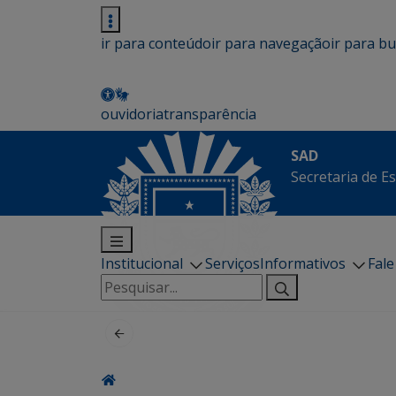
ir para conteúdo
ir para navegação
ir para b
ouvidoria
transparência
SAD
Secretaria de E
Institucional
Serviços
Informativos
Fal
Pesquisar
por: