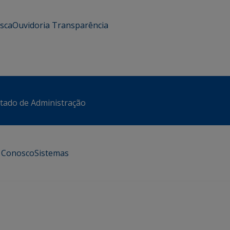
usca
Ouvidoria
Transparência
stado de Administração
e Conosco
Sistemas