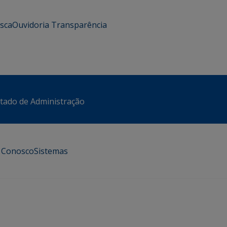
usca
Ouvidoria
Transparência
stado de Administração
e Conosco
Sistemas