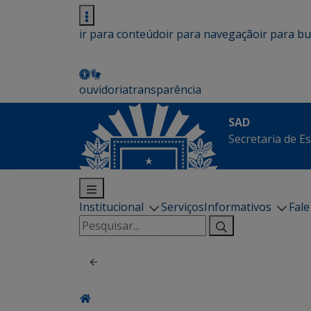
ir para conteúdo
ir para navegação
ir para b
ouvidoria
transparência
SAD
Secretaria de E
Institucional
Serviços
Informativos
Fal
Pesquisar
por: