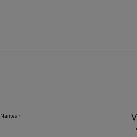
V
 Nantes •