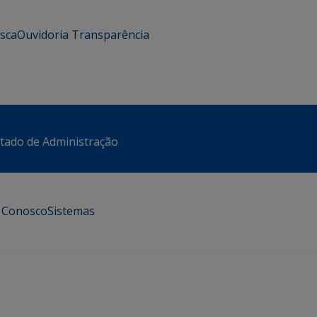
usca
Ouvidoria
Transparência
stado de Administração
e Conosco
Sistemas