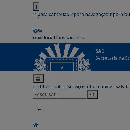
ir para conteúdo
ir para navegação
ir para b
ouvidoria
transparência
SAD
Secretaria de E
Institucional
Serviços
Informativos
Fal
Pesquisar
por: