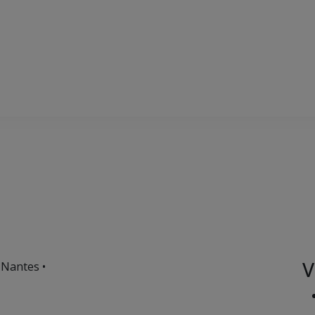
V
 Nantes •