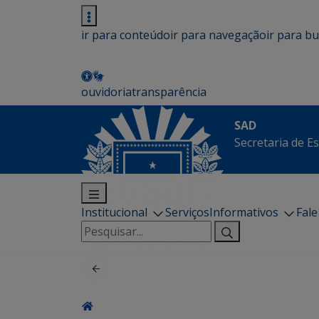
ir para conteúdo
ir para navegação
ir para b
ouvidoria
transparência
SAD
Secretaria de E
Institucional
Serviços
Informativos
Fal
Pesquisar
por: