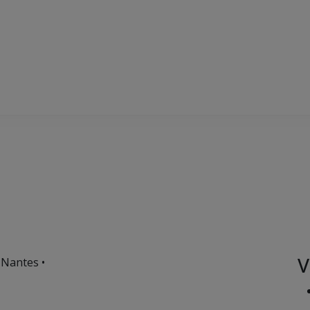
V
 Nantes •