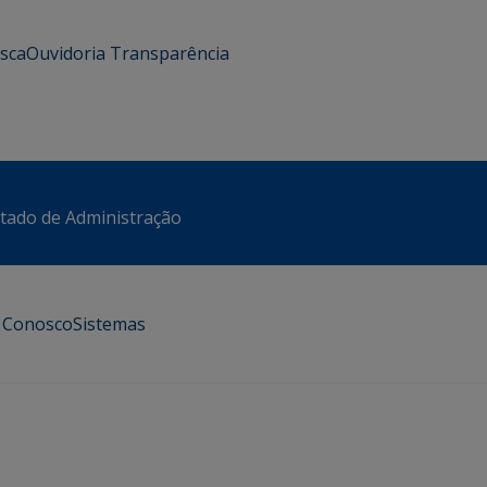
usca
Ouvidoria
Transparência
stado de Administração
e Conosco
Sistemas