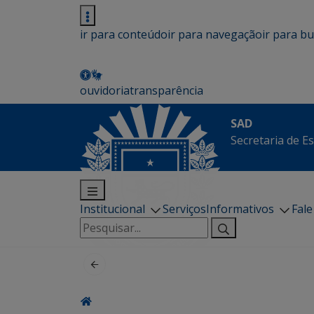
ir para conteúdo
ir para navegação
ir para b
ouvidoria
transparência
SAD
Secretaria de E
Institucional
Serviços
Informativos
Fal
Pesquisar
por: