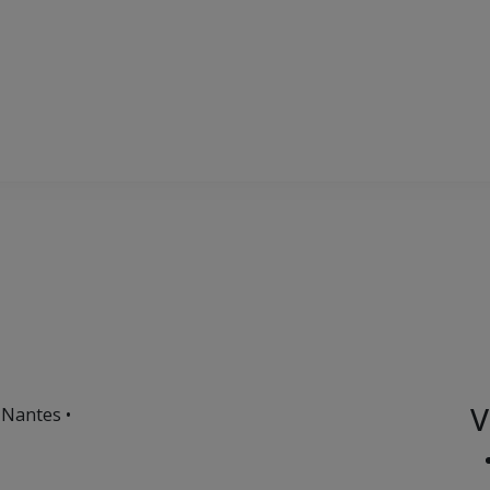
V
 Nantes •