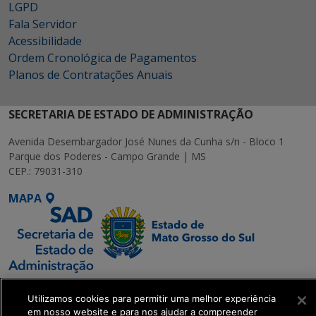
LGPD
Fala Servidor
Acessibilidade
Ordem Cronológica de Pagamentos
Planos de Contratações Anuais
SECRETARIA DE ESTADO DE ADMINISTRAÇÃO
Avenida Desembargador José Nunes da Cunha s/n - Bloco 1
Parque dos Poderes - Campo Grande | MS
CEP.: 79031-310
MAPA
SETDIG | Secretaria-
Utilizamos cookies para permitir uma melhor experiência
Executiva de
em nosso website e para nos ajudar a compreender