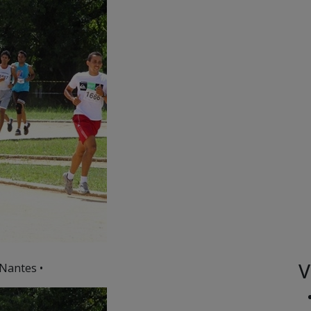
V
Nantes •