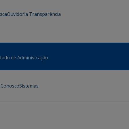
usca
Ouvidoria
Transparência
stado de Administração
e Conosco
Sistemas