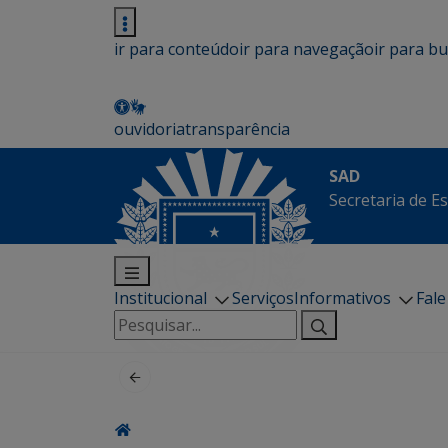
ir para conteúdo
ir para navegação
ir para b
ouvidoria
transparência
SAD
Secretaria de E
Institucional
Serviços
Informativos
Fal
Pesquisar
por: