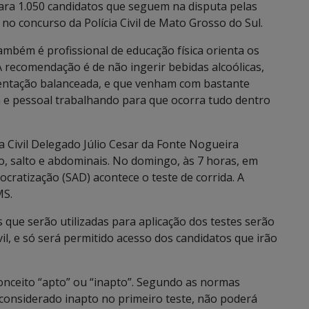
para 1.050 candidatos que seguem na disputa pelas
 no concurso da Polícia Civil de Mato Grosso do Sul.
também é profissional de educação física orienta os
 recomendação é de não ingerir bebidas alcoólicas,
imentação balanceada, e que venham com bastante
a e pessoal trabalhando para que ocorra tudo dentro
a Civil Delegado Júlio Cesar da Fonte Nogueira
ão, salto e abdominais. No domingo, às 7 horas, em
ocratização (SAD) acontece o teste de corrida. A
MS.
que serão utilizadas para aplicação dos testes serão
vil, e só será permitido acesso dos candidatos que irão
conceito “apto” ou “inapto”. Segundo as normas
a considerado inapto no primeiro teste, não poderá