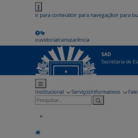
ir para conteúdo
ir para navegação
ir para b
ouvidoria
transparência
SAD
Secretaria de E
Institucional
Serviços
Informativos
Fal
Pesquisar
por: