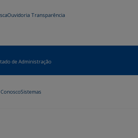
usca
Ouvidoria
Transparência
stado de Administração
e Conosco
Sistemas