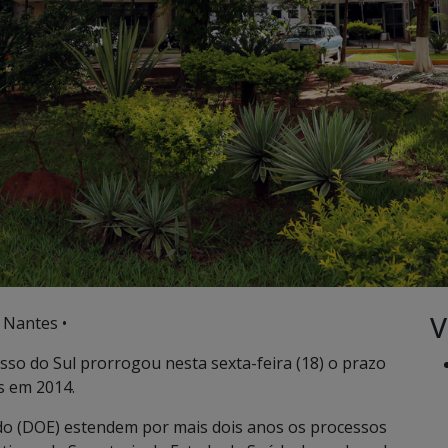
V
 Nantes •
o do Sul prorrogou nesta sexta-feira (18) o prazo
s em 2014.
tado (DOE) estendem por mais dois anos os processos