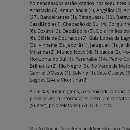
homenageados estão lotados nos seguintes muni
Anastácio (6), Anaurilândia (4), Angélica (2), 
(27), Bandeirantes (1), Bataguassu (10), Batayp
Cassilândia (4), Chapadão do Sul (4), Corguinh
(6), Coxim (13), Deodápolis (5), Dois Irmãos do 
(6), Glória de Dourados (5), Guia Lopes da Lagun
(3), Ivinhema (5), Japorã (1), Jaraguari (1), Jardim
Miranda (2), Mundo Novo (4), Nioaque (2), Nov
Horizonte do Sul (1), Paranaíba (14), Pedro Gom
Brilhante (2), Rio Negro (3), Rio Verde de Mato
Gabriel D’Oeste (1), Selvíria (1), Sete Quedas (
Lagoas (24), e Vicentina (2).
Além das homenagens, a solenidade contará com
prêmios
.
Para informações entre em contato 
(Sugesf) pelo telefone (67) 3318-1418.
Mireli Obando, Secretaria de Administração e De