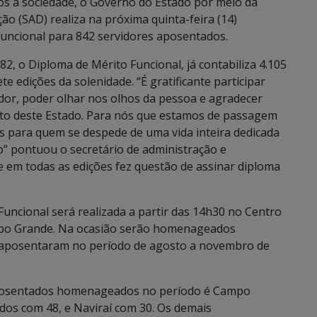
ados a sociedade, o Governo do Estado por meio da
ão (SAD) realiza na próxima quinta-feira (14)
uncional para 842 servidores aposentados.
82, o Diploma de Mérito Funcional, já contabiliza 4.105
edições da solenidade. “É gratificante participar
dor, poder olhar nos olhos da pessoa e agradecer
nto deste Estado. Para nós que estamos de passagem
as para quem se despede de uma vida inteira dedicada
 pontuou o secretário de administração e
e em todas as edições fez questão de assinar diploma
uncional será realizada a partir das 14h30 no Centro
mpo Grande. Na ocasião serão homenageados
e aposentaram no período de agosto a novembro de
aposentados homenageados no período é Campo
dos com 48, e Naviraí com 30. Os demais