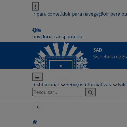
ir para conteúdo
ir para navegação
ir para b
ouvidoria
transparência
SAD
Secretaria de E
Institucional
Serviços
Informativos
Fal
Pesquisar
por: