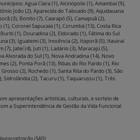
cípios: Agua Clara (1), Alcinópolis (1), Amambaí (9),
Antônio João (2), Aparecida do Taboado (9), Aquidauana
orã (3), Bonito (7), Caarapó (5), Camapuã (2),
o (1), Coronel Sapucaia (1), Corumbá (13), Costa Rica
Buriti (1), Douradina (2), Eldorado (1), Fátima do Sul
a (3), Iguatemi (3), Inocência (2), Itaporã (5), Itauiraí
 (7), Jateí (4), Juti (1), Ladário (3), Maracajú (5),
a Alvorada do Sul (1), Nova Andradina (14), Novo
es (2), Ponta Porã (13), Ribas do Rio Pardo (1), Rio
 Grosso (2), Rochedo (1), Santa Rita do Pardo (3), São
1), Sidrolândia (2), Tacuru (1), Taquarussu (1), Três
 apresentações artísticas, culturais, e sorteio de
com a Superintendência de Gestão da Vida Funcional
sburocratização (SAD)