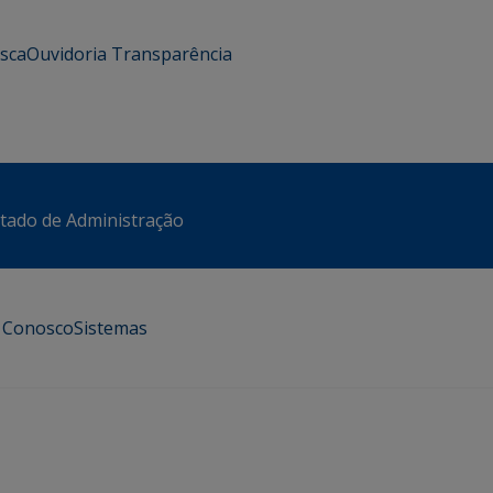
usca
Ouvidoria
Transparência
stado de Administração
e Conosco
Sistemas