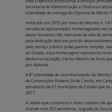
toda trajetória profissional a serviços prest
Secretaria de Administração e Desburocratizaç
solenidade de entrega do Diploma de Mérito F
Instituído em 2015 por meio do decreto n. 14.1
servidores aposentados homenageados em sete 
desse momento tão marcante da vida do servi
pela dedicação dela em prol do desenvolvime
pelo serviço público pode parecer simples, m
ao Estado, essa homenagem representa muito”
desburocratização, Carlos Alberto de Assis qu
por diploma.
A 8º solenidade de reconhecimento do Mérito F
de Convenções Rubens Gil de Camilo, em Ca
servidores de 67 municípios do Estado que s
2017.
A cidade que concentra o maior número de 
Grande com 472 servidores, seguida de Doura