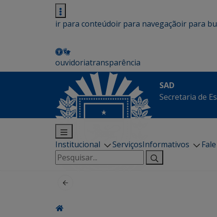
ir para conteúdo
ir para navegação
ir para b
ouvidoria
transparência
SAD
Secretaria de E
Institucional
Serviços
Informativos
Fal
Pesquisar
por: