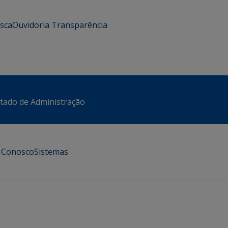
usca
Ouvidoria
Transparência
stado de Administração
e Conosco
Sistemas