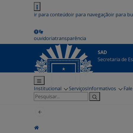
ir para conteúdo
ir para navegação
ir para b
ouvidoria
transparência
SAD
Secretaria de E
Institucional
Serviços
Informativos
Fal
Pesquisar
por: