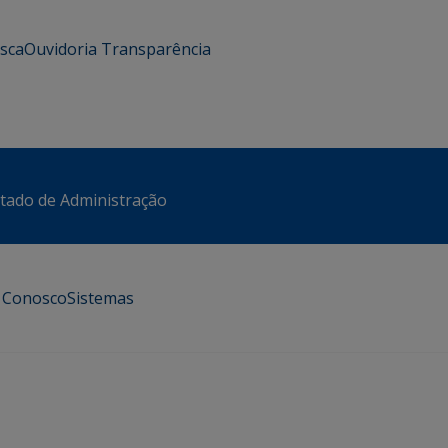
usca
Ouvidoria
Transparência
stado de Administração
e Conosco
Sistemas