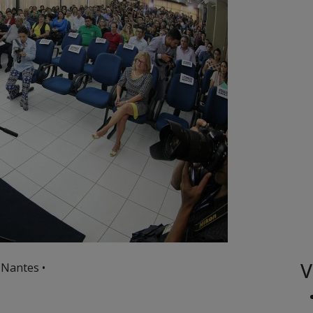
V
 Nantes •