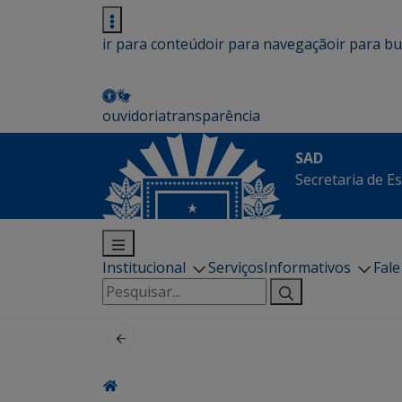
ir para conteúdo
ir para navegação
ir para b
ouvidoria
transparência
SAD
Secretaria de E
Institucional
Serviços
Informativos
Fal
Pesquisar
por: