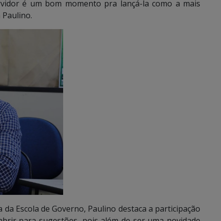
servidor é um bom momento pra lançá-la como a mais
 Paulino.
da Escola de Governo, Paulino destaca a participação
abrir para sugestões, pois além de ser uma novidade