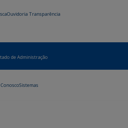
usca
Ouvidoria
Transparência
stado de Administração
e Conosco
Sistemas