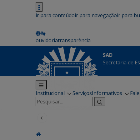
ir para conteúdo
ir para navegação
ir para b
ouvidoria
transparência
SAD
Secretaria de E
Institucional
Serviços
Informativos
Fal
Pesquisar
por: