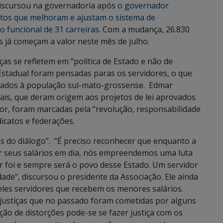
discursou na governadoria após
o governador
retos que melhoram e ajustam o sistema de
 funcional de 31 carreiras
. Com a mudança, 26.830
s já começam a valor neste mês de julho.
as se refletem em “política de Estado e não de
Estadual foram pensadas paras os servidores, o que
estados à população sul-mato-grossense. Edmar
ais, que deram origem aos projetos de lei aprovados
or, foram marcadas pela “revolução, responsabilidade
icatos e federações.
vés do diálogo”. “É preciso reconhecer que enquanto a
ter seus salários em dia, nós empreendemos uma luta
r foi e sempre será o povo desse Estado. Um servidor
de”, discursou o presidente da Associação. Ele ainda
les servidores que recebem os menores salários.
 injustiças que no passado foram cometidas por alguns
ão de distorções pode-se se fazer justiça com os