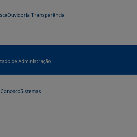
usca
Ouvidoria
Transparência
stado de Administração
e Conosco
Sistemas