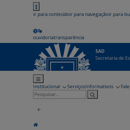
ir para conteúdo
ir para navegação
ir para b
ouvidoria
transparência
SAD
Secretaria de E
Institucional
Serviços
Informativos
Fal
Pesquisar
por: