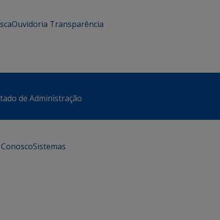
usca
Ouvidoria
Transparência
stado de Administração
e Conosco
Sistemas