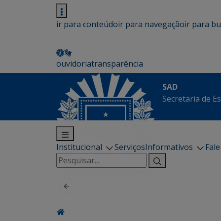
ir para conteúdo
ir para navegação
ir para b
ouvidoria
transparência
SAD
Secretaria de E
Institucional
Serviços
Informativos
Fal
Pesquisar
por: