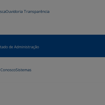
usca
Ouvidoria
Transparência
stado de Administração
e Conosco
Sistemas