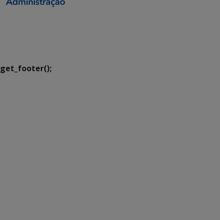
SETDIG | Secretaria-
Executiva de
Transformação Digital
get_footer();