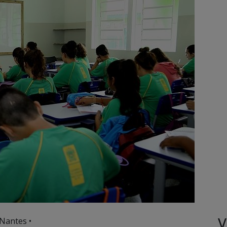
V
Nantes •