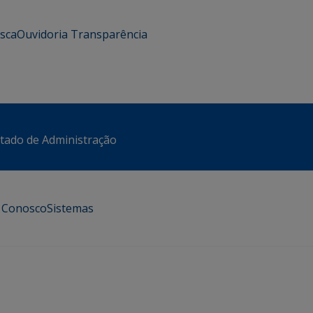
usca
Ouvidoria
Transparência
stado de Administração
e Conosco
Sistemas