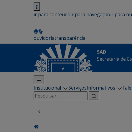
ir para conteúdo
ir para navegação
ir para b
ouvidoria
transparência
SAD
Secretaria de E
Institucional
Serviços
Informativos
Fal
Pesquisar
por: