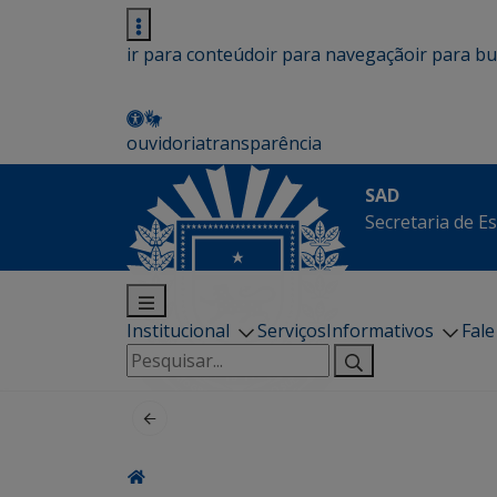
ir para conteúdo
ir para navegação
ir para b
ouvidoria
transparência
SAD
Secretaria de E
Institucional
Serviços
Informativos
Fal
Pesquisar
por: