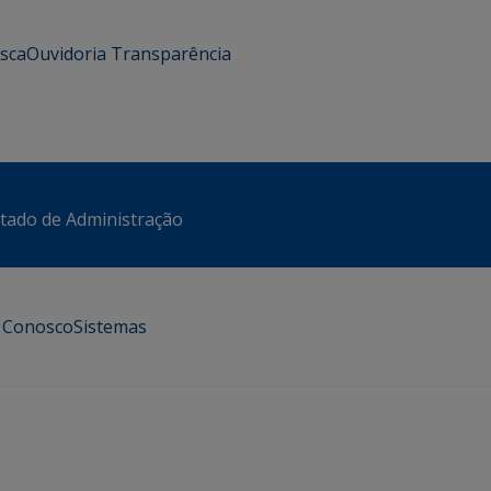
usca
Ouvidoria
Transparência
stado de Administração
e Conosco
Sistemas