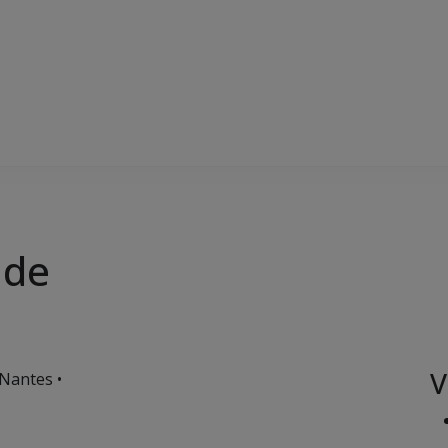
nde
V
Nantes •